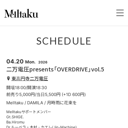
HOME
SCHEDULE
PROFILE
04.20
Mon.
2026
SCHEDULE
二万電圧presents「OVERDRIVE」vol.5
東高円寺二万電圧
DISCOGRAPHY
開場18:00/開演18:30
VIDEO
前売り5,000円/当日5,500円 (+1D 600円)
Melltaku / DAMILA / 月時雨に花束を
STORE
Melltakuサポートメンバー
Gt.SHIGE.
Ba.Hiromu
CONTACT
Dr.ルーベラ・木村・カエレ(Jin-Machine)