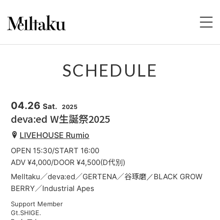
HOME
SCHEDULE
PROFILE
04.26
Sat.
2025
SCHEDULE
deva:ed W生誕祭2025
LIVEHOUSE Rumio
DISCOGRAPHY
OPEN 15:30/START 16:00
VIDEO
ADV ¥4,000/DOOR ¥4,500(D代別)
Melltaku／deva:ed／GERTENA／谷琢磨／BLACK GROW
STORE
BERRY／Industrial Apes
Support Member
CONTACT
Gt.SHIGE.