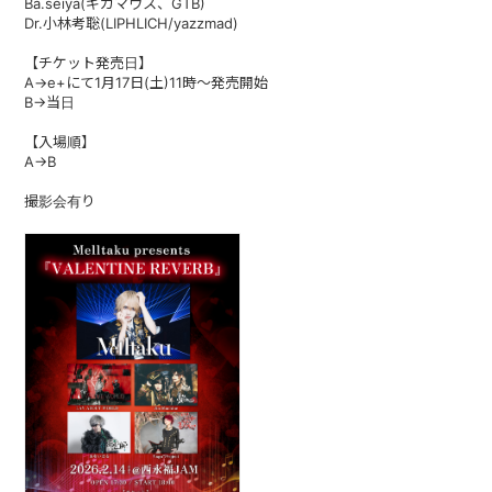
Ba.seiya(ギガマウス、GTB)
Dr.小林考聡(LIPHLICH/yazzmad)
【チケット発売日】
A→e+にて1月17日(土)11時〜発売開始
B→当日
【入場順】
A→B
撮影会有り