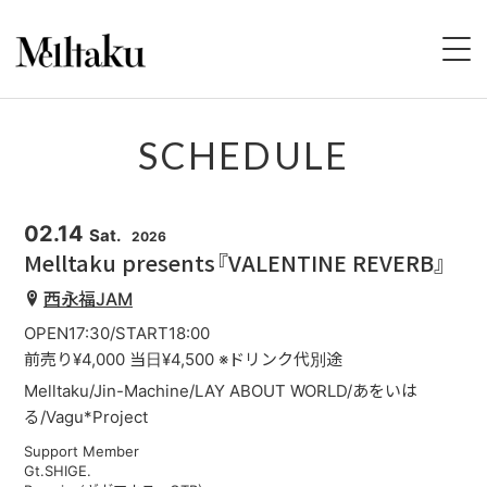
HOME
SCHEDULE
PROFILE
02.14
Sat.
2026
SCHEDULE
Melltaku presents『VALENTINE REVERB』
西永福JAM
DISCOGRAPHY
OPEN17:30/START18:00
VIDEO
前売り¥4,000 当日¥4,500 ※ドリンク代別途
Melltaku/Jin-Machine/LAY ABOUT WORLD/あをいは
STORE
る/Vagu*Project
Support Member
CONTACT
Gt.SHIGE.